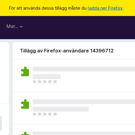
För att använda dessa tillägg måste du
ladda ner Firefox
.
Mer…
Tillägg av Firefox-användare 14396712
D
e
t
f
i
n
D
n
e
s
t
i
f