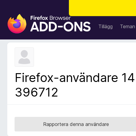
W
e
Tillägg
Teman
b
b
l
ä
s
a
Firefox-användare 14
r
t
396712
i
l
l
ä
g
Rapportera denna användare
g
f