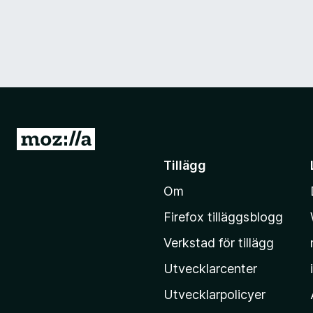
G
å
Tillägg
t
Om
i
l
Firefox tilläggsblogg
l
Verkstad för tillägg
M
o
Utvecklarcenter
z
Utvecklarpolicyer
i