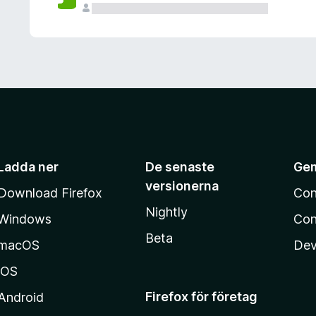
Ladda ner
De senaste
Ge
versionerna
Download Firefox
Con
Nightly
Windows
Con
Beta
macOS
Dev
iOS
Firefox för företag
Android