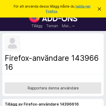
S
Logga in
För att använda dessa tillägg måste du
ladda ner
A
ö
Firefox
.
v
W
k
v
e
i
s
b
Tillägg
Teman
Mer…
a
b
d
e
l
t
ä
t
a
s
m
a
e
Firefox-användare 143966
d
r
d
16
t
e
l
i
a
l
n
d
l
e
ä
Rapportera denna användare
g
g
Tillägg av Firefox-användare 14396616
f