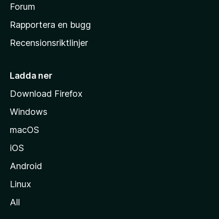
s
Forum
h
Rapportera en bugg
e
Recensionsriktlinjer
m
s
i
Ladda ner
d
Download Firefox
a
Windows
macOS
iOS
Android
Linux
All