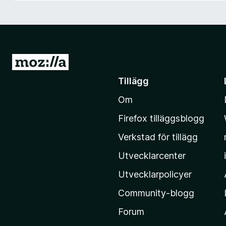
ö
r
F
i
r
G
e
å
Tillägg
f
t
o
Om
i
x
l
Firefox tilläggsblogg
l
Verkstad för tillägg
M
o
Utvecklarcenter
z
Utvecklarpolicyer
i
Community-blogg
l
l
Forum
a