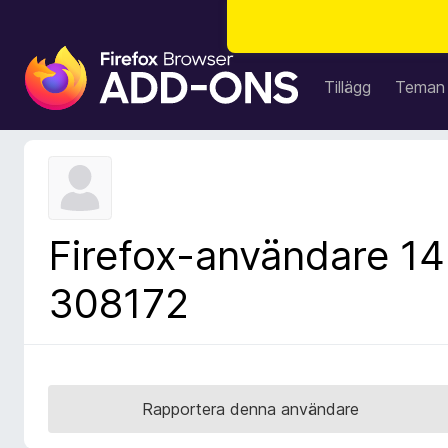
W
e
Tillägg
Teman
b
b
l
ä
s
a
Firefox-användare 14
r
t
308172
i
l
l
ä
g
Rapportera denna användare
g
f