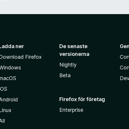
Ladda ner
De senaste
Ge
versionerna
Download Firefox
Con
Nightly
Windows
Con
Beta
macOS
Dev
iOS
Firefox för företag
Android
Enterprise
Linux
All