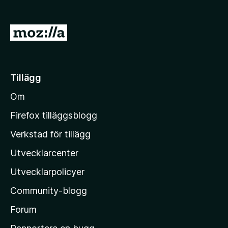
ö
r
G
F
å
i
t
r
e
i
Tillägg
f
l
o
Om
l
x
M
Firefox tilläggsblogg
o
Verkstad för tillägg
z
Utvecklarcenter
i
l
Utvecklarpolicyer
l
Community-blogg
a
s
Forum
h