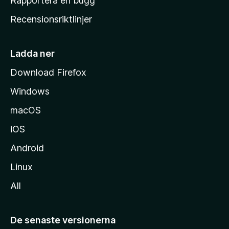
Rapportera en bugg
e
Recensionsriktlinjer
m
s
i
Ladda ner
d
Download Firefox
a
Windows
macOS
iOS
Android
Linux
All
De senaste versionerna