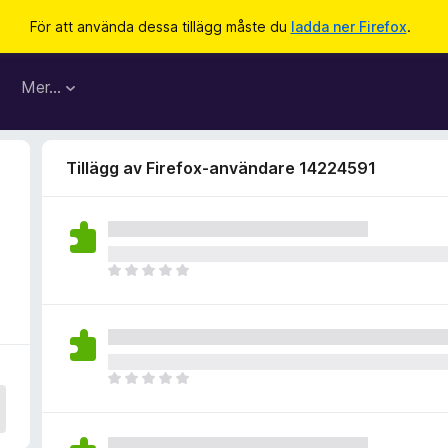
För att använda dessa tillägg måste du
ladda ner Firefox
.
Mer…
Tillägg av Firefox-användare 14224591
D
e
t
f
i
n
D
n
e
s
t
i
f