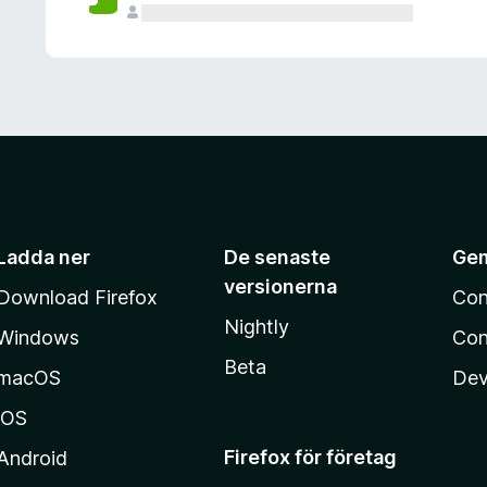
Ladda ner
De senaste
Ge
versionerna
Download Firefox
Con
Nightly
Windows
Con
Beta
macOS
Dev
iOS
Firefox för företag
Android