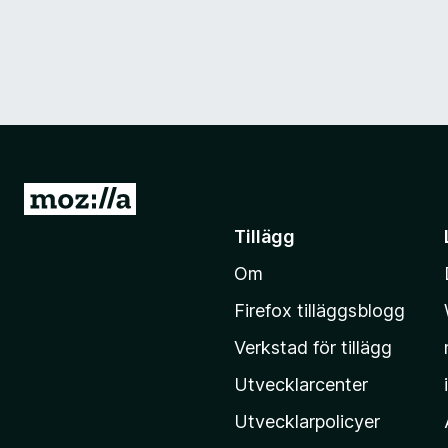
G
å
Tillägg
t
Om
i
l
Firefox tilläggsblogg
l
Verkstad för tillägg
M
o
Utvecklarcenter
z
Utvecklarpolicyer
i