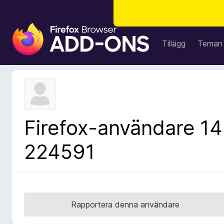
W
e
Tillägg
Teman
b
b
l
ä
s
a
Firefox-användare 14
r
t
224591
i
l
l
ä
g
Rapportera denna användare
g
f