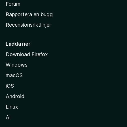
s
Forum
h
Rapportera en bugg
e
Recensionsriktlinjer
m
s
i
Ladda ner
d
Download Firefox
a
Windows
macOS
iOS
Android
Linux
All