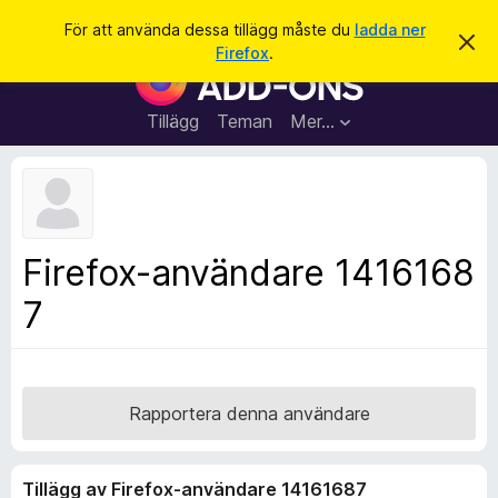
S
Logga in
För att använda dessa tillägg måste du
ladda ner
A
ö
Firefox
.
v
W
k
v
e
i
s
b
Tillägg
Teman
Mer…
a
b
d
e
l
t
ä
t
a
s
m
a
e
Firefox-användare 1416168
d
r
d
7
t
e
l
i
a
l
n
d
l
e
ä
Rapportera denna användare
g
g
Tillägg av Firefox-användare 14161687
f