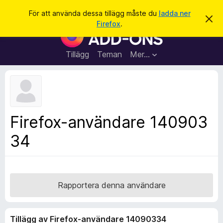
S
Logga in
För att använda dessa tillägg måste du
ladda ner
A
ö
Firefox
.
v
W
k
v
e
i
s
b
Tillägg
Teman
Mer…
a
b
d
e
l
t
ä
t
a
s
m
a
e
Firefox-användare 140903
d
r
d
34
t
e
l
i
a
l
n
d
l
e
ä
Rapportera denna användare
g
g
Tillägg av Firefox-användare 14090334
f