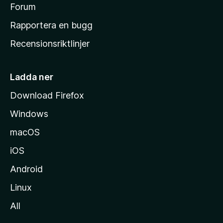
s
Forum
h
Rapportera en bugg
e
Recensionsriktlinjer
m
s
i
Ladda ner
d
Download Firefox
a
Windows
macOS
iOS
Android
Linux
All