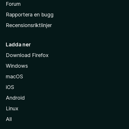
s
Forum
h
Rapportera en bugg
e
Recensionsriktlinjer
m
s
i
Ladda ner
d
Download Firefox
a
Windows
macOS
iOS
Android
Linux
All