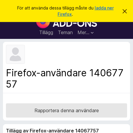
S
Logga in
För att använda dessa tillägg måste du
ladda ner
A
ö
Firefox
.
v
W
k
v
e
i
s
b
Tillägg
Teman
Mer…
a
b
d
e
l
t
ä
t
a
s
m
a
e
Firefox-användare 140677
d
r
d
57
t
e
l
i
a
l
n
d
l
e
ä
Rapportera denna användare
g
g
Tillägg av Firefox-användare 14067757
f