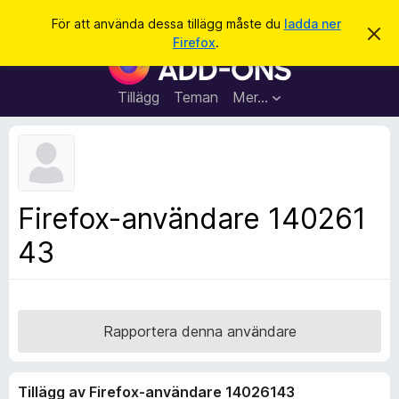
S
Logga in
För att använda dessa tillägg måste du
ladda ner
A
ö
Firefox
.
v
W
k
v
e
i
s
b
Tillägg
Teman
Mer…
a
b
d
e
l
t
ä
t
a
s
m
a
e
Firefox-användare 140261
d
r
d
43
t
e
l
i
a
l
n
d
l
e
ä
Rapportera denna användare
g
g
Tillägg av Firefox-användare 14026143
f