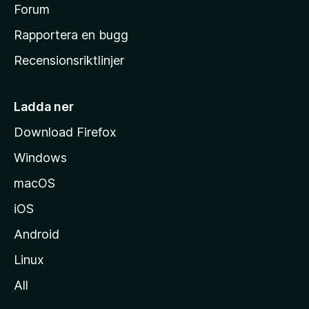
s
Forum
h
Rapportera en bugg
e
Recensionsriktlinjer
m
s
i
Ladda ner
d
Download Firefox
a
Windows
macOS
iOS
Android
Linux
All