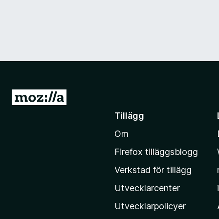
G
å
Tillägg
t
Om
i
l
Firefox tilläggsblogg
l
Verkstad för tillägg
M
o
Utvecklarcenter
z
Utvecklarpolicyer
i