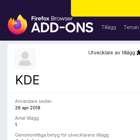
W
e
Tillägg
Teman
b
b
l
Utvecklare av tillägg
ä
s
a
KDE
r
t
i
l
Användare sedan
l
26 apr 2018
ä
Antal tillägg
g
1
g
Genomsnittliga betyg för utvecklarens tillägg
f