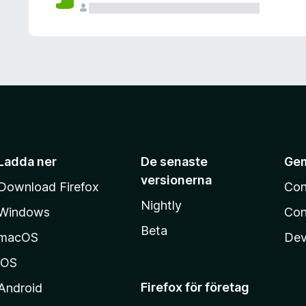
Ladda ner
De senaste
Ge
versionerna
Download Firefox
Con
Nightly
Windows
Con
Beta
macOS
Dev
iOS
Firefox för företag
Android