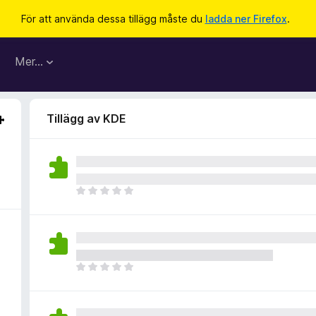
För att använda dessa tillägg måste du
ladda ner Firefox
.
Mer…
Tillägg av KDE
D
e
t
f
i
n
D
n
e
s
t
i
f