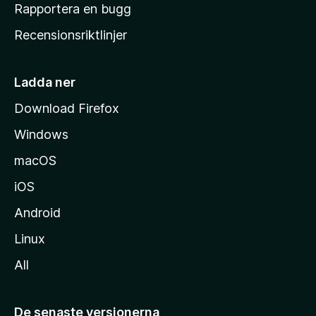
h
Rapportera en bugg
e
Recensionsriktlinjer
m
s
i
Ladda ner
d
Download Firefox
a
Windows
macOS
iOS
Android
Linux
All
De senaste versionerna