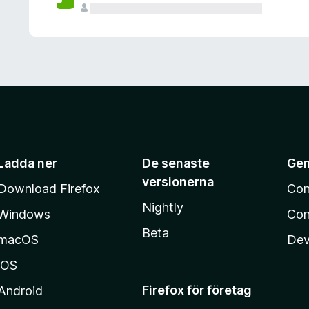
Ladda ner
De senaste
Ge
versionerna
Download Firefox
Con
Nightly
Windows
Con
Beta
macOS
Dev
iOS
Firefox för företag
Android