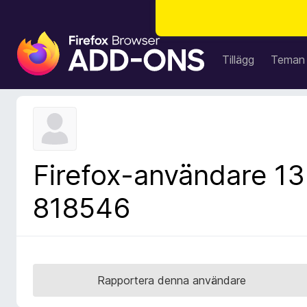
W
e
Tillägg
Teman
b
b
l
ä
s
a
Firefox-användare 13
r
t
818546
i
l
l
ä
g
Rapportera denna användare
g
f