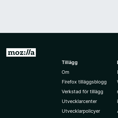
G
å
Tillägg
t
Om
i
l
Firefox tilläggsblogg
l
Verkstad för tillägg
M
o
Utvecklarcenter
z
Utvecklarpolicyer
i