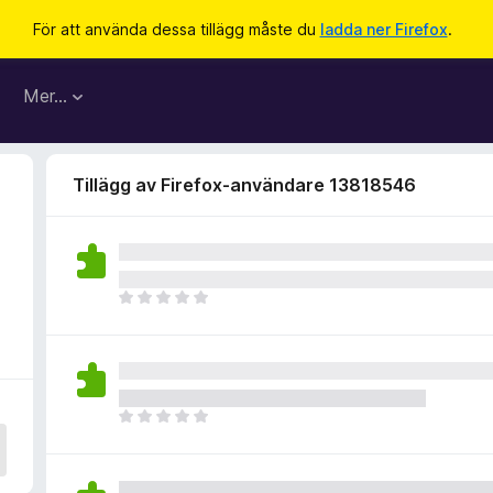
För att använda dessa tillägg måste du
ladda ner Firefox
.
Mer…
Tillägg av Firefox-användare 13818546
D
e
t
f
i
n
D
n
e
s
t
i
f