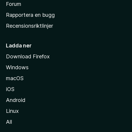
s
Forum
h
Rapportera en bugg
e
Recensionsriktlinjer
m
s
i
Ladda ner
d
Download Firefox
a
Windows
macOS
iOS
Android
Linux
All