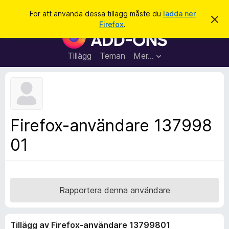
S
Logga in
För att använda dessa tillägg måste du
ladda ner
A
ö
Firefox
.
v
W
k
v
e
i
s
b
Tillägg
Teman
Mer…
a
b
d
e
l
t
ä
t
a
s
m
a
e
Firefox-användare 137998
d
r
d
01
t
e
l
i
a
l
n
d
l
e
ä
Rapportera denna användare
g
g
Tillägg av Firefox-användare 13799801
f