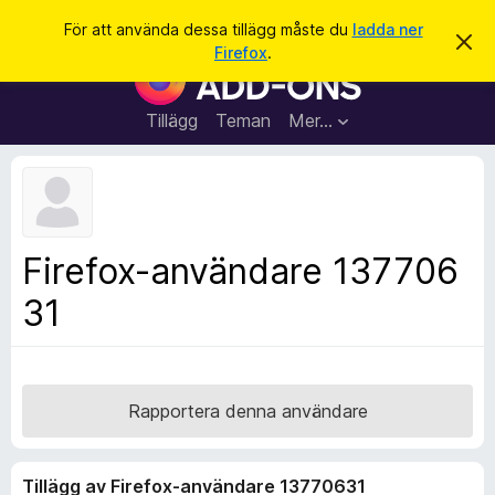
S
Logga in
För att använda dessa tillägg måste du
ladda ner
A
ö
Firefox
.
v
W
k
v
e
i
s
b
Tillägg
Teman
Mer…
a
b
d
e
l
t
ä
t
a
s
m
a
e
Firefox-användare 137706
d
r
d
31
t
e
l
i
a
l
n
d
l
e
ä
Rapportera denna användare
g
g
Tillägg av Firefox-användare 13770631
f