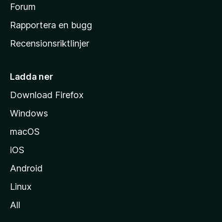
s
Forum
h
Rapportera en bugg
e
Recensionsriktlinjer
m
s
i
Ladda ner
d
Download Firefox
a
Windows
macOS
iOS
Android
Linux
All