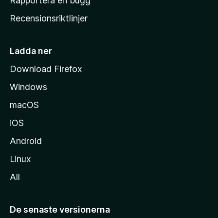
Rapportera en bugg
e
Recensionsriktlinjer
m
s
i
Ladda ner
d
Download Firefox
a
Windows
macOS
iOS
Android
Linux
All
De senaste versionerna