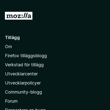
ö
r
G
F
å
i
t
r
e
i
Tillägg
f
l
o
Om
l
x
M
Firefox tilläggsblogg
o
Verkstad för tillägg
z
Utvecklarcenter
i
l
Utvecklarpolicyer
l
Community-blogg
a
s
Forum
h