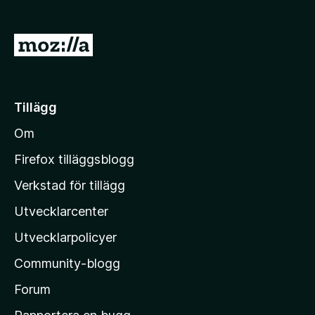
ö
r
G
F
å
i
t
r
e
i
Tillägg
f
l
o
Om
l
x
M
Firefox tilläggsblogg
o
Verkstad för tillägg
z
Utvecklarcenter
i
l
Utvecklarpolicyer
l
Community-blogg
a
s
Forum
h