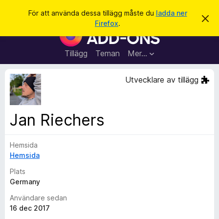
S
Logga in
För att använda dessa tillägg måste du
ladda ner
A
ö
Firefox
.
v
W
k
v
e
i
s
b
Tillägg
Teman
Mer…
a
b
d
e
l
Utvecklare av tillägg
t
ä
t
a
s
m
a
e
Jan Riechers
d
r
d
t
e
l
Hemsida
i
a
Hemsida
l
n
d
l
Plats
e
ä
Germany
g
Användare sedan
g
16 dec 2017
f