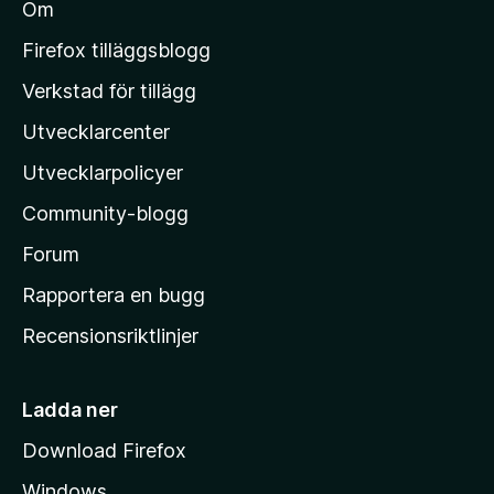
b
Om
n
l
e
M
t
Firefox tilläggsblogg
y
o
Verkstad för tillägg
g
z
ä
Utvecklarcenter
i
n
l
Utvecklarpolicyer
l
Community-blogg
a
s
Forum
h
Rapportera en bugg
e
Recensionsriktlinjer
m
s
i
Ladda ner
d
Download Firefox
a
Windows