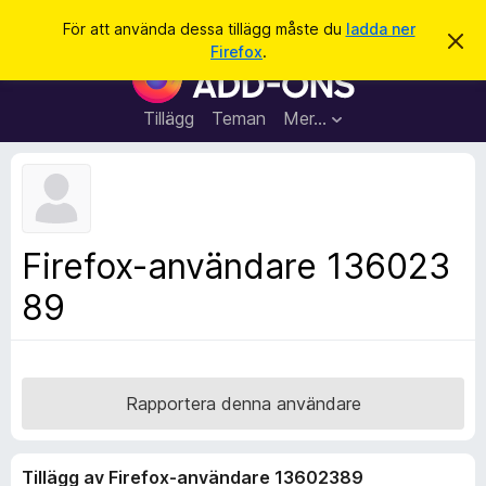
S
Logga in
För att använda dessa tillägg måste du
ladda ner
A
ö
Firefox
.
v
W
k
v
e
i
s
b
Tillägg
Teman
Mer…
a
b
d
e
l
t
ä
t
a
s
m
a
e
Firefox-användare 136023
d
r
d
89
t
e
l
i
a
l
n
d
l
e
ä
Rapportera denna användare
g
g
Tillägg av Firefox-användare 13602389
f