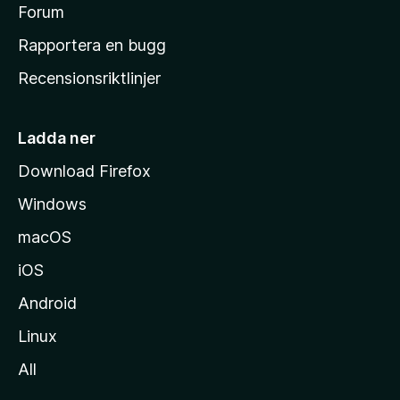
s
Forum
h
Rapportera en bugg
e
Recensionsriktlinjer
m
s
i
Ladda ner
d
Download Firefox
a
Windows
macOS
iOS
Android
Linux
All