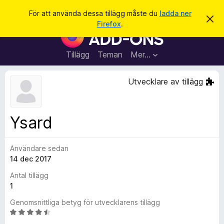
S
Logga in
För att använda dessa tillägg måste du
ladda ner
A
ö
Firefox
.
v
W
k
v
e
i
s
b
Tillägg
Teman
Mer…
a
b
d
e
l
Utvecklare av tillägg
t
ä
t
a
s
m
a
e
Ysard
d
r
d
t
e
l
Användare sedan
i
a
14 dec 2017
l
n
d
l
Antal tillägg
e
ä
1
g
Genomsnittliga betyg för utvecklarens tillägg
g
B
f
e