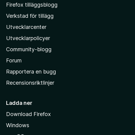
M
5
Firefox tilläggsblogg
o
Verkstad för tillägg
z
Utvecklarcenter
i
l
Utvecklarpolicyer
l
Community-blogg
a
s
Forum
h
Rapportera en bugg
e
Recensionsriktlinjer
m
s
i
Ladda ner
d
Download Firefox
a
Windows