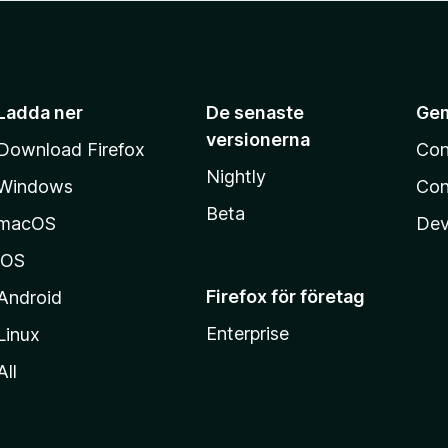
Ladda ner
De senaste
Ge
versionerna
Download Firefox
Con
Nightly
Windows
Con
Beta
macOS
Dev
iOS
Firefox för företag
Android
Enterprise
Linux
All