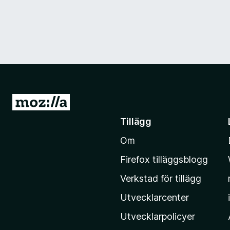
G
å
Tillägg
t
Om
i
l
Firefox tilläggsblogg
l
Verkstad för tillägg
M
o
Utvecklarcenter
z
Utvecklarpolicyer
i