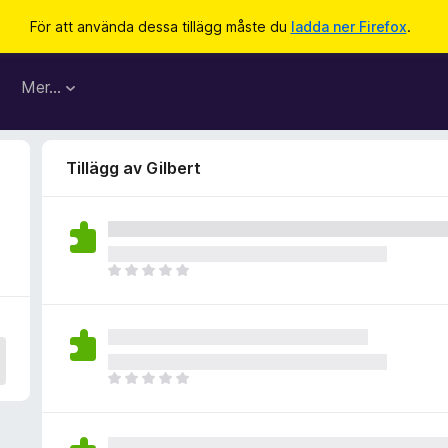
För att använda dessa tillägg måste du
ladda ner Firefox
.
Mer…
Tillägg av Gilbert
D
e
t
f
i
n
D
n
e
s
t
i
f