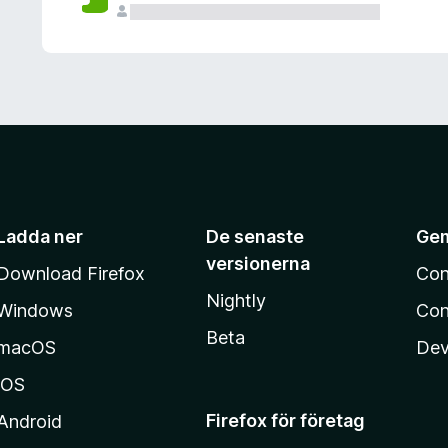
Ladda ner
De senaste
Ge
versionerna
Download Firefox
Con
Nightly
Windows
Con
Beta
macOS
Dev
iOS
Firefox för företag
Android