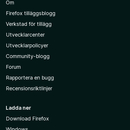
b
Om
n
l
e
M
t
Firefox tilläggsblogg
y
o
Verkstad för tillägg
g
z
ä
Utvecklarcenter
i
n
l
Utvecklarpolicyer
l
Community-blogg
a
s
Forum
h
Rapportera en bugg
e
Recensionsriktlinjer
m
s
i
Ladda ner
d
Download Firefox
a
Windows