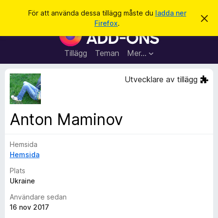
S
Logga in
För att använda dessa tillägg måste du
ladda ner
A
ö
Firefox
.
v
W
k
v
e
i
s
b
Tillägg
Teman
Mer…
a
b
d
e
l
Utvecklare av tillägg
t
ä
t
a
s
m
a
e
Anton Maminov
d
r
d
t
e
l
Hemsida
i
a
Hemsida
l
n
d
l
Plats
e
ä
Ukraine
g
Användare sedan
g
16 nov 2017
f