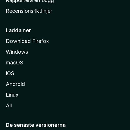
Rapportera en bugg
e
Recensionsriktlinjer
m
s
i
Ladda ner
d
Download Firefox
a
Windows
macOS
iOS
Android
Linux
All
De senaste versionerna