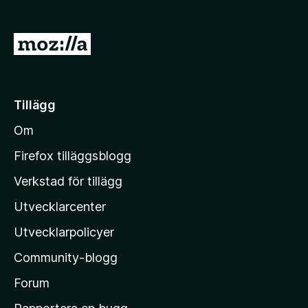
ö
r
G
F
å
i
t
r
e
i
Tillägg
f
l
o
Om
l
x
M
Firefox tilläggsblogg
o
Verkstad för tillägg
z
Utvecklarcenter
i
l
Utvecklarpolicyer
l
Community-blogg
a
s
Forum
h