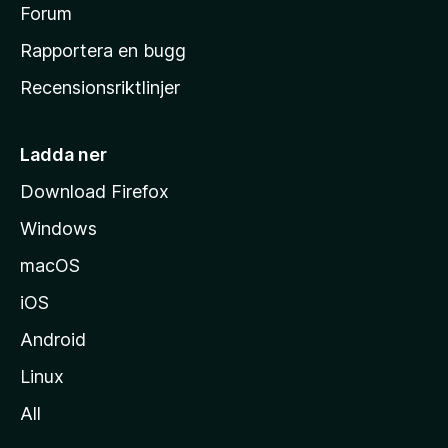
s
Forum
h
Rapportera en bugg
e
Recensionsriktlinjer
m
s
i
Ladda ner
d
Download Firefox
a
Windows
macOS
iOS
Android
Linux
All