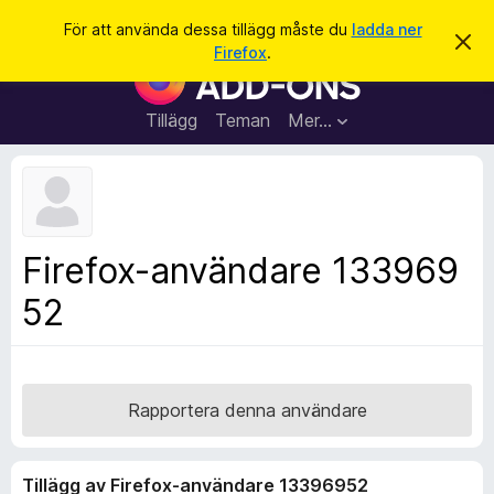
S
Logga in
För att använda dessa tillägg måste du
ladda ner
A
ö
Firefox
.
v
W
k
v
e
i
s
b
Tillägg
Teman
Mer…
a
b
d
e
l
t
ä
t
a
s
m
a
e
Firefox-användare 133969
d
r
d
52
t
e
l
i
a
l
n
d
l
e
ä
Rapportera denna användare
g
g
Tillägg av Firefox-användare 13396952
f