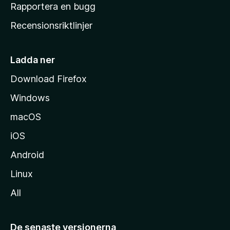
h
Rapportera en bugg
e
Recensionsriktlinjer
m
s
i
Ladda ner
d
Download Firefox
a
Windows
macOS
iOS
Android
Linux
All
De senaste versionerna