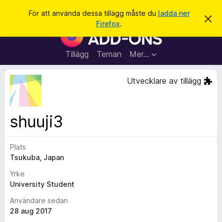
S
Logga in
För att använda dessa tillägg måste du
ladda ner
A
ö
Firefox
.
v
W
k
v
e
i
s
b
Tillägg
Teman
Mer…
a
b
d
e
l
Utvecklare av tillägg
t
ä
t
a
s
m
a
e
shuuji3
d
r
d
t
e
l
Plats
i
a
Tsukuba, Japan
l
n
d
l
Yrke
e
ä
University Student
g
Användare sedan
g
28 aug 2017
f