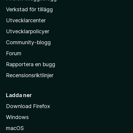
y
o
Verkstad för tillägg
g
z
ä
Utvecklarcenter
i
n
l
Utvecklarpolicyer
l
Community-blogg
a
s
Forum
h
Rapportera en bugg
e
Recensionsriktlinjer
m
s
i
Ladda ner
d
Download Firefox
a
Windows
macOS