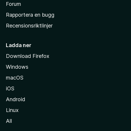
s
Forum
h
Rapportera en bugg
e
Recensionsriktlinjer
m
s
i
Ladda ner
d
Download Firefox
a
Windows
macOS
iOS
Android
Linux
All