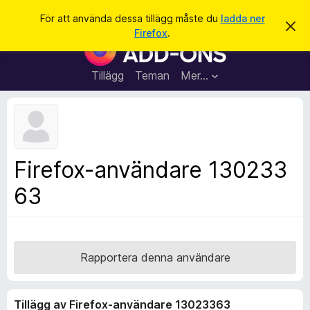
S
Logga in
För att använda dessa tillägg måste du
ladda ner
A
ö
Firefox
.
v
W
k
v
e
i
s
b
Tillägg
Teman
Mer…
a
b
d
e
l
t
ä
t
a
s
m
a
e
Firefox-användare 130233
d
r
d
63
t
e
l
i
a
l
n
d
l
e
ä
Rapportera denna användare
g
g
Tillägg av Firefox-användare 13023363
f