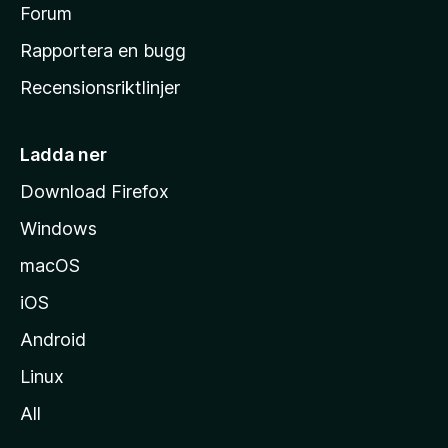
s
Forum
h
Rapportera en bugg
e
Recensionsriktlinjer
m
s
i
Ladda ner
d
Download Firefox
a
Windows
macOS
iOS
Android
Linux
All