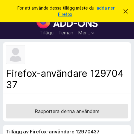
S
Logga in
För att använda dessa tillägg måste du
ladda ner
A
ö
Firefox
.
v
W
k
v
e
i
s
b
Tillägg
Teman
Mer…
a
b
d
e
l
t
ä
t
a
s
m
a
e
Firefox-användare 129704
d
r
d
37
t
e
l
i
a
l
n
d
l
e
ä
Rapportera denna användare
g
g
Tillägg av Firefox-användare 12970437
f