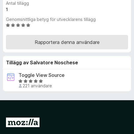
Antal tillägg
ö
1
r
Genomsnittliga betyg för utvecklarens tillägg
F
B
i
e
r
t
e
Rapportera denna användare
y
f
g
o
s
Tillägg av Salvatore Noschese
x
a
t
Toggle View Source
t
B
5
221 användare
e
a
t
v
y
5
g
s
a
G
t
å
t