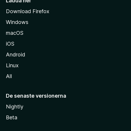
Ladda ner
d
Download Firefox
a
Windows
macOS
iOS
Android
Linux
All
De senaste versionerna
Nightly
Beta