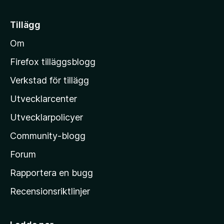
t
5
a
i
Tillägg
v
l
5
Om
l
M
Firefox tilläggsblogg
o
Verkstad för tillägg
z
Utvecklarcenter
i
l
Utvecklarpolicyer
l
Community-blogg
a
s
Forum
h
Rapportera en bugg
e
Recensionsriktlinjer
m
s
i