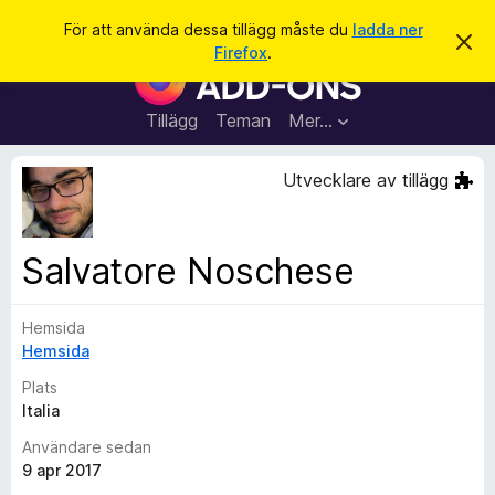
S
Logga in
För att använda dessa tillägg måste du
ladda ner
A
ö
Firefox
.
v
W
k
v
e
i
s
b
Tillägg
Teman
Mer…
a
b
d
e
l
Utvecklare av tillägg
t
ä
t
a
s
m
a
e
Salvatore Noschese
d
r
d
t
e
l
Hemsida
i
a
Hemsida
l
n
d
l
Plats
e
ä
Italia
g
Användare sedan
g
9 apr 2017
f