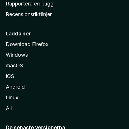
h
Rapportera en bugg
e
Recensionsriktlinjer
m
s
i
Ladda ner
d
Download Firefox
a
Windows
macOS
iOS
Android
Linux
All
De senaste versionerna