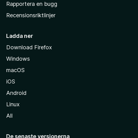
h
Rapportera en bugg
e
Recensionsriktlinjer
m
s
i
Ladda ner
d
Download Firefox
a
Windows
macOS
iOS
Android
Linux
All
De senaste versionerna