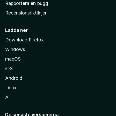
h
Rapportera en bugg
e
Recensionsriktlinjer
m
s
i
Ladda ner
d
Download Firefox
a
Windows
macOS
iOS
Android
Linux
All
De senaste versionerna