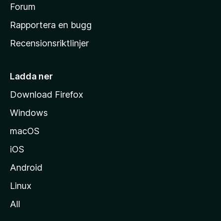
s
Forum
h
Rapportera en bugg
e
Recensionsriktlinjer
m
s
i
Ladda ner
d
Download Firefox
a
Windows
macOS
iOS
Android
Linux
All