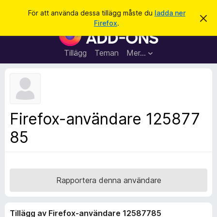
S
Logga in
För att använda dessa tillägg måste du
ladda ner
A
ö
Firefox
.
v
W
k
v
e
i
s
b
Tillägg
Teman
Mer…
a
b
d
e
l
t
ä
t
a
s
m
a
e
Firefox-användare 125877
d
r
d
85
t
e
l
i
a
l
n
d
l
e
ä
Rapportera denna användare
g
g
Tillägg av Firefox-användare 12587785
f