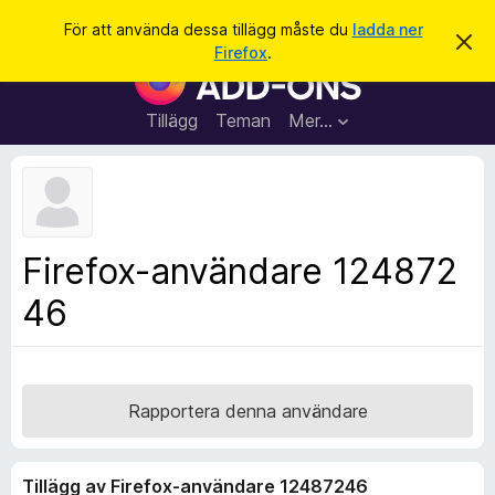
S
Logga in
För att använda dessa tillägg måste du
ladda ner
A
ö
Firefox
.
v
W
k
v
e
i
s
b
Tillägg
Teman
Mer…
a
b
d
e
l
t
ä
t
a
s
m
a
e
Firefox-användare 124872
d
r
d
46
t
e
l
i
a
l
n
d
l
e
ä
Rapportera denna användare
g
g
Tillägg av Firefox-användare 12487246
f