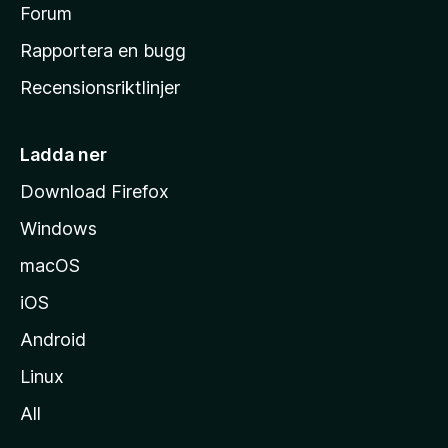
s
Forum
h
Rapportera en bugg
e
Recensionsriktlinjer
m
s
i
Ladda ner
d
Download Firefox
a
Windows
macOS
iOS
Android
Linux
All