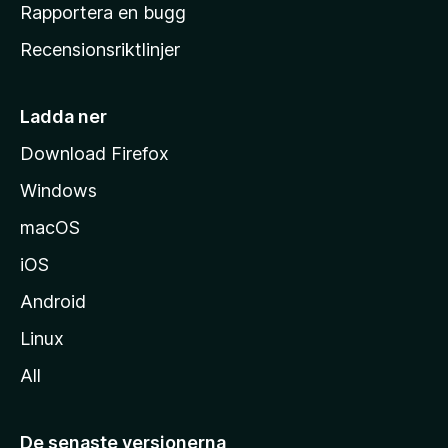
h
Rapportera en bugg
e
Recensionsriktlinjer
m
s
i
Ladda ner
d
Download Firefox
a
Windows
macOS
iOS
Android
Linux
All
De senaste versionerna