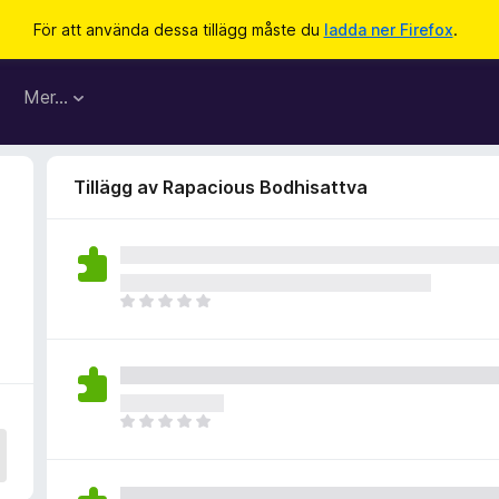
För att använda dessa tillägg måste du
ladda ner Firefox
.
Mer…
Tillägg av Rapacious Bodhisattva
D
e
t
f
i
n
D
n
e
s
t
i
f