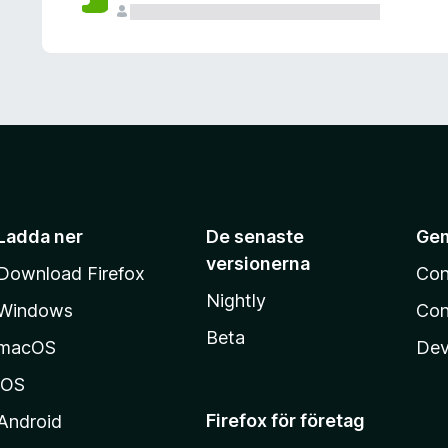
Ladda ner
De senaste
Ge
versionerna
Download Firefox
Con
Nightly
Windows
Con
Beta
macOS
Dev
iOS
Firefox för företag
Android