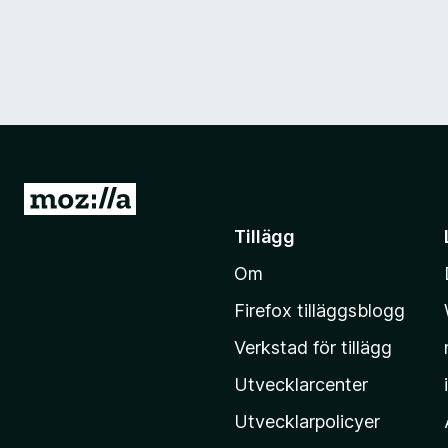
G
å
Tillägg
t
Om
i
l
Firefox tilläggsblogg
l
Verkstad för tillägg
M
o
Utvecklarcenter
z
Utvecklarpolicyer
i