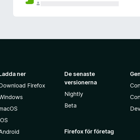
Ladda ner
De senaste
Ge
versionerna
Download Firefox
Con
Nightly
Windows
Con
Beta
macOS
Dev
iOS
Firefox för företag
Android