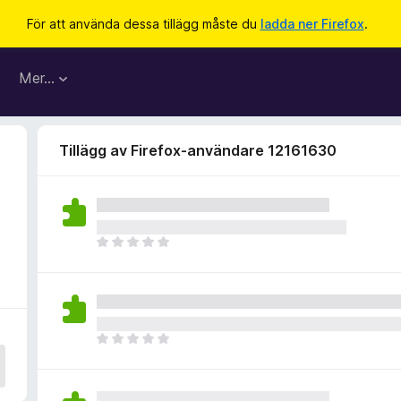
För att använda dessa tillägg måste du
ladda ner Firefox
.
Mer…
Tillägg av Firefox-användare 12161630
D
e
t
f
i
n
D
n
e
s
t
i
f