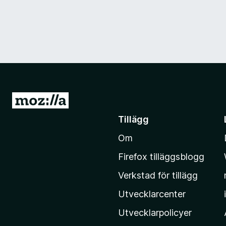
G
å
Tillägg
t
Om
i
l
Firefox tilläggsblogg
l
Verkstad för tillägg
M
o
Utvecklarcenter
z
Utvecklarpolicyer
i