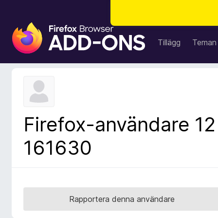
W
e
Tillägg
Teman
b
b
l
ä
s
a
Firefox-användare 12
r
t
161630
i
l
l
ä
g
Rapportera denna användare
g
f