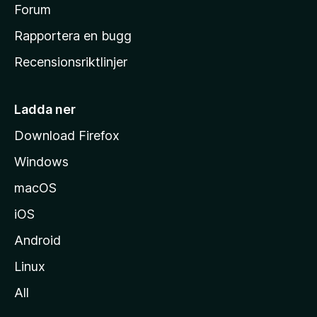
s
Forum
h
Rapportera en bugg
e
Recensionsriktlinjer
m
s
i
Ladda ner
d
Download Firefox
a
Windows
macOS
iOS
Android
Linux
All