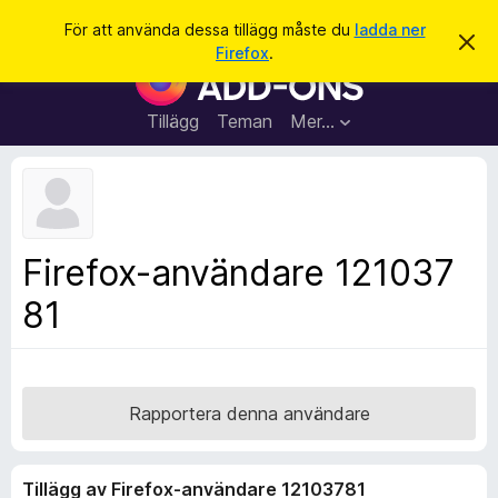
S
Logga in
För att använda dessa tillägg måste du
ladda ner
A
ö
Firefox
.
v
W
k
v
e
i
s
b
Tillägg
Teman
Mer…
a
b
d
e
l
t
ä
t
a
s
m
a
e
Firefox-användare 121037
d
r
d
81
t
e
l
i
a
l
n
d
l
e
ä
Rapportera denna användare
g
g
Tillägg av Firefox-användare 12103781
f