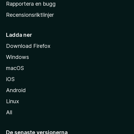
h
Rapportera en bugg
e
Recensionsriktlinjer
m
s
i
Ladda ner
d
Download Firefox
a
Windows
macOS
iOS
Android
Linux
All
De senaste versionerna