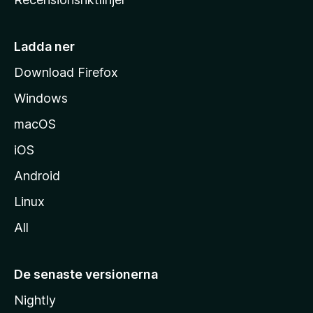
m
s
i
Ladda ner
d
Download Firefox
a
Windows
macOS
iOS
Android
Linux
All
De senaste versionerna
Nightly