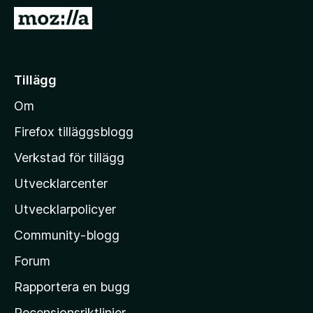
ö
G
r
å
F
t
i
i
Tillägg
r
l
e
Om
l
f
M
o
Firefox tilläggsblogg
x
o
Verkstad för tillägg
z
Utvecklarcenter
i
l
Utvecklarpolicyer
l
Community-blogg
a
s
Forum
h
Rapportera en bugg
e
Recensionsriktlinjer