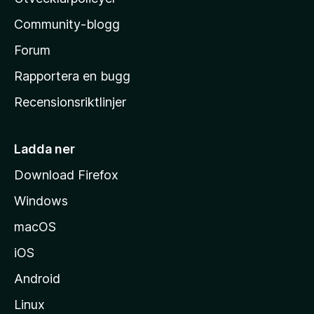
l
Community-blogg
a
s
Forum
h
Rapportera en bugg
e
Recensionsriktlinjer
m
s
i
Ladda ner
d
Download Firefox
a
Windows
macOS
iOS
Android
Linux