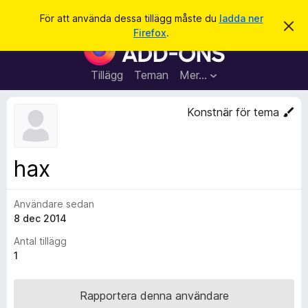
S
Logga in
För att använda dessa tillägg måste du
ladda ner
A
ö
Firefox
.
v
W
k
v
e
i
s
b
Tillägg
Teman
Mer…
a
b
d
e
l
Konstnär för tema
t
ä
t
a
s
m
a
e
hax
d
r
d
t
e
l
Användare sedan
i
a
8 dec 2014
l
n
d
l
Antal tillägg
e
ä
1
g
g
Rapportera denna användare
f