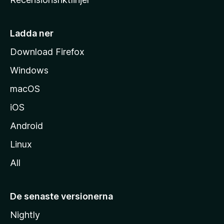
m
s
i
Ladda ner
d
Download Firefox
a
Windows
macOS
iOS
Android
Linux
All
De senaste versionerna
Nightly