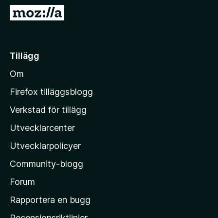
ö
G
r
å
F
t
i
i
Tillägg
r
l
e
Om
l
f
M
o
Firefox tilläggsblogg
x
o
Verkstad för tillägg
z
Utvecklarcenter
i
l
Utvecklarpolicyer
l
Community-blogg
a
s
Forum
h
Rapportera en bugg
e
Recensionsriktlinjer