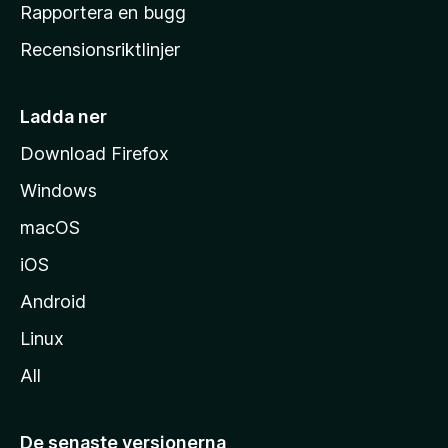
h
Rapportera en bugg
e
Recensionsriktlinjer
m
s
i
Ladda ner
d
Download Firefox
a
Windows
macOS
iOS
Android
Linux
All
De senaste versionerna