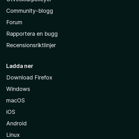
l
Community-blogg
a
s
Forum
h
Rapportera en bugg
e
Recensionsriktlinjer
m
s
i
Ladda ner
d
Download Firefox
a
Windows
macOS
iOS
Android
Linux