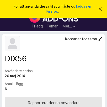
S
Logga in
För att använda dessa tillägg måste du
ladda ner
A
ö
Firefox
.
v
W
k
v
e
i
s
b
Tillägg
Teman
Mer…
a
b
d
e
l
Konstnär för tema
t
ä
t
a
s
m
a
e
DIX56
d
r
d
t
e
l
Användare sedan
i
a
20 maj 2014
l
n
d
l
Antal tillägg
e
ä
6
g
g
Rapportera denna användare
f