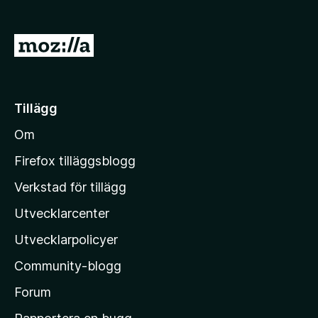
ö
r
G
F
å
i
t
r
e
i
Tillägg
f
l
o
Om
l
x
M
Firefox tilläggsblogg
o
Verkstad för tillägg
z
Utvecklarcenter
i
l
Utvecklarpolicyer
l
Community-blogg
a
s
Forum
h