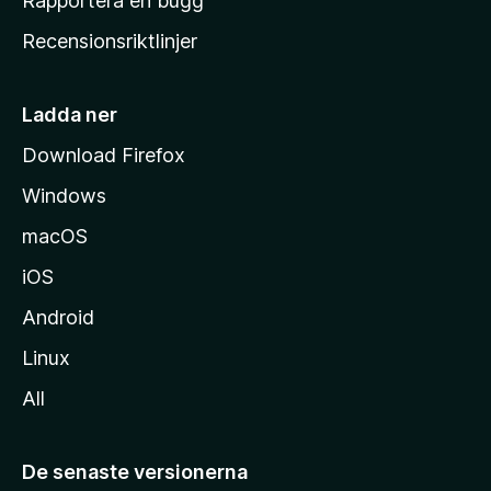
Rapportera en bugg
e
Recensionsriktlinjer
m
s
i
Ladda ner
d
Download Firefox
a
Windows
macOS
iOS
Android
Linux
All
De senaste versionerna