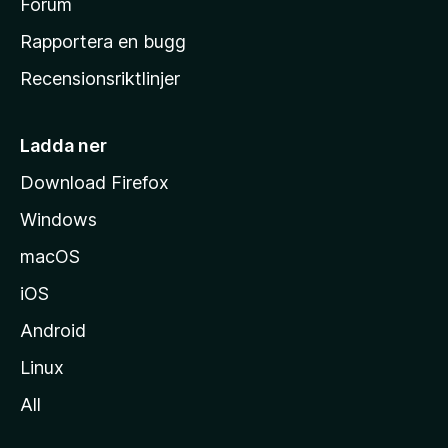
s
Forum
h
Rapportera en bugg
e
Recensionsriktlinjer
m
s
i
Ladda ner
d
Download Firefox
a
Windows
macOS
iOS
Android
Linux
All