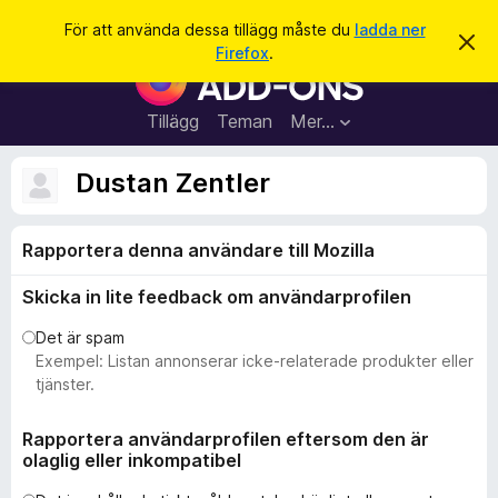
S
Logga in
För att använda dessa tillägg måste du
ladda ner
A
ö
Firefox
.
v
W
k
v
e
i
s
b
Tillägg
Teman
Mer…
a
b
d
e
l
Dustan Zentler
t
ä
t
a
s
m
Rapportera denna användare till Mozilla
a
e
d
r
d
Skicka in lite feedback om användarprofilen
t
e
l
i
Det är spam
a
l
Exempel: Listan annonserar icke-relaterade produkter eller
n
d
l
tjänster.
e
ä
g
Rapportera användarprofilen eftersom den är
olaglig eller inkompatibel
g
f