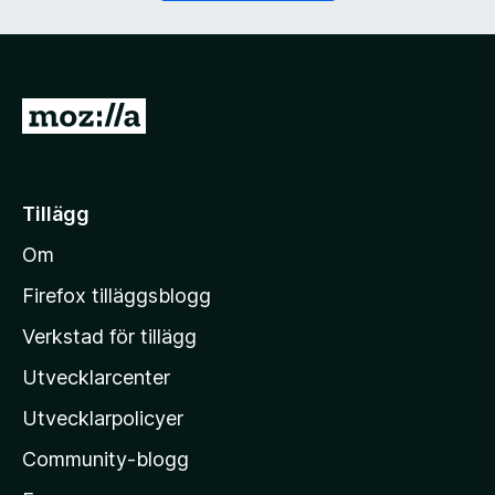
)
G
å
t
i
Tillägg
l
Om
l
M
Firefox tilläggsblogg
o
Verkstad för tillägg
z
Utvecklarcenter
i
l
Utvecklarpolicyer
l
Community-blogg
a