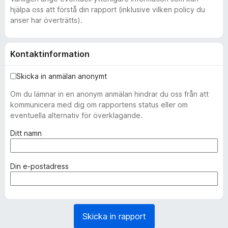
hjälpa oss att förstå din rapport (inklusive vilken policy du
anser har överträtts).
Kontaktinformation
Skicka in anmälan anonymt
Om du lämnar in en anonym anmälan hindrar du oss från att
kommunicera med dig om rapportens status eller om
eventuella alternativ för överklagande.
(
Ditt namn
k
r
ä
(
Din e-postadress
v
k
s
r
)
ä
v
Skicka in rapport
s