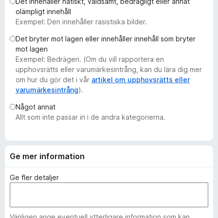
Det innehåller hatiskt, våldsamt, bedrägligt eller annat
ö
olämpligt innehåll
r
Exempel: Den innehåller rasistiska bilder.
F
Det bryter mot lagen eller innehåller innehåll som bryter
i
mot lagen
r
Exempel: Bedrägeri. (Om du vill rapportera en
e
upphovsrätts eller varumärkesintrång, kan du lära dig mer
f
om hur du gör det i vår
artikel om upphovsrätts eller
varumärkesintrång
).
o
x
Något annat
Allt som inte passar in i de andra kategorierna.
Ge mer information
Ge fler detaljer
Vänligen ange eventuell ytterligare information som kan