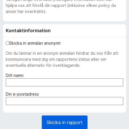
hjälpa oss att förstå din rapport (inklusive vilken policy du
anser har överträtts).
Kontaktinformation
Skicka in anmälan anonymt
Om du lämnar in en anonym anmälan hindrar du oss från att
kommunicera med dig om rapportens status eller om
eventuella alternativ för överklagande.
(
Ditt namn
k
r
ä
(
Din e-postadress
v
k
s
r
)
ä
v
Skicka in rapport
s