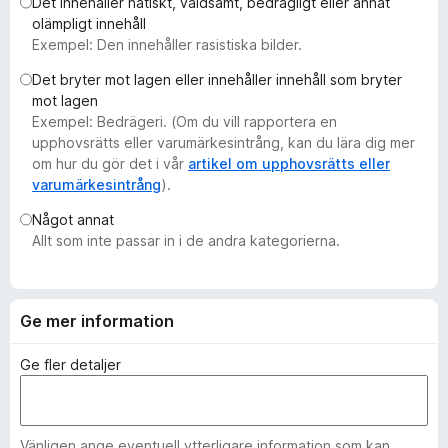
Det innehåller hatiskt, våldsamt, bedrägligt eller annat
ö
olämpligt innehåll
r
Exempel: Den innehåller rasistiska bilder.
F
Det bryter mot lagen eller innehåller innehåll som bryter
i
mot lagen
r
Exempel: Bedrägeri. (Om du vill rapportera en
e
upphovsrätts eller varumärkesintrång, kan du lära dig mer
f
om hur du gör det i vår
artikel om upphovsrätts eller
varumärkesintrång
).
o
x
Något annat
Allt som inte passar in i de andra kategorierna.
Ge mer information
Ge fler detaljer
Vänligen ange eventuell ytterligare information som kan