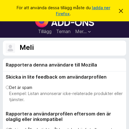
S
Logga in
För att använda dessa tillägg måste du
ladda ner
A
ö
Firefox
.
v
W
k
v
e
i
s
b
Tillägg
Teman
Mer…
a
b
d
e
l
Meli
t
ä
t
a
s
m
Rapportera denna användare till Mozilla
a
e
d
r
d
Skicka in lite feedback om användarprofilen
t
e
l
i
Det är spam
a
l
Exempel: Listan annonserar icke-relaterade produkter eller
n
d
l
tjänster.
e
ä
g
Rapportera användarprofilen eftersom den är
olaglig eller inkompatibel
g
f