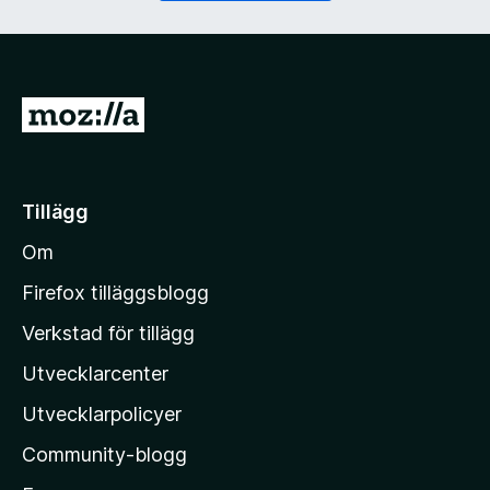
)
G
å
t
i
Tillägg
l
Om
l
M
Firefox tilläggsblogg
o
Verkstad för tillägg
z
Utvecklarcenter
i
l
Utvecklarpolicyer
l
Community-blogg
a