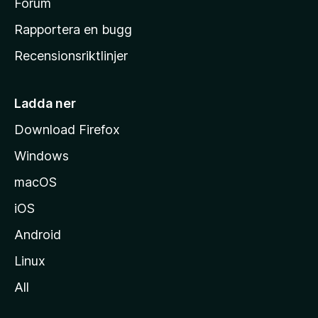
s
Forum
h
Rapportera en bugg
e
Recensionsriktlinjer
m
s
i
Ladda ner
d
Download Firefox
a
Windows
macOS
iOS
Android
Linux
All