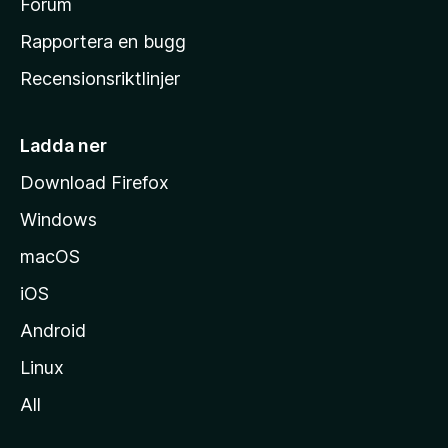
s
Forum
h
Rapportera en bugg
e
Recensionsriktlinjer
m
s
i
Ladda ner
d
Download Firefox
a
Windows
macOS
iOS
Android
Linux
All