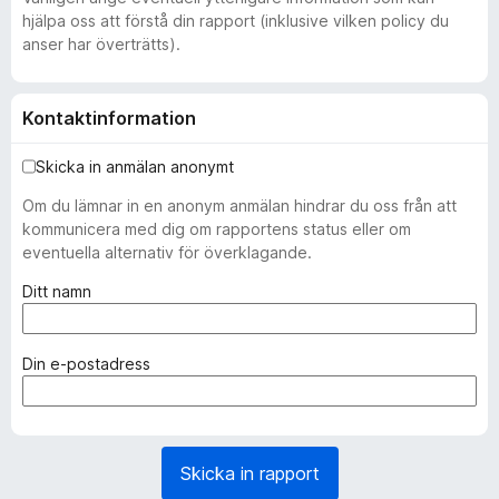
hjälpa oss att förstå din rapport (inklusive vilken policy du
anser har överträtts).
Kontaktinformation
Skicka in anmälan anonymt
Om du lämnar in en anonym anmälan hindrar du oss från att
kommunicera med dig om rapportens status eller om
eventuella alternativ för överklagande.
(
Ditt namn
k
r
ä
(
Din e-postadress
v
k
s
r
)
ä
v
Skicka in rapport
s