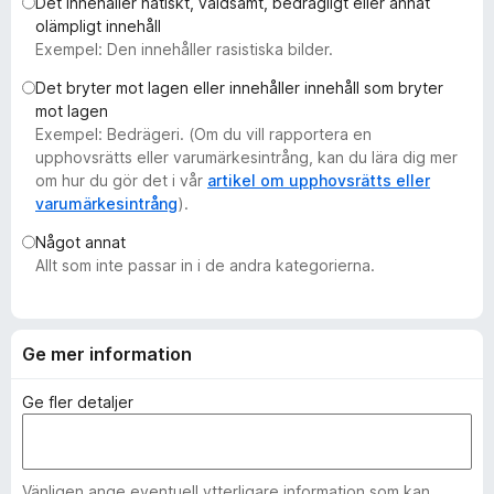
Det innehåller hatiskt, våldsamt, bedrägligt eller annat
ö
olämpligt innehåll
r
Exempel: Den innehåller rasistiska bilder.
F
Det bryter mot lagen eller innehåller innehåll som bryter
i
mot lagen
r
Exempel: Bedrägeri. (Om du vill rapportera en
e
upphovsrätts eller varumärkesintrång, kan du lära dig mer
f
om hur du gör det i vår
artikel om upphovsrätts eller
varumärkesintrång
).
o
x
Något annat
Allt som inte passar in i de andra kategorierna.
Ge mer information
Ge fler detaljer
Vänligen ange eventuell ytterligare information som kan