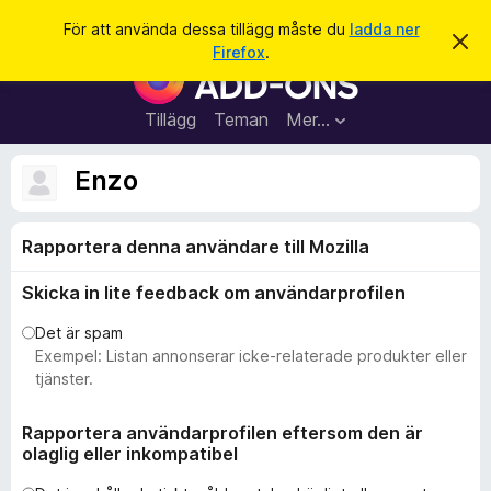
S
Logga in
För att använda dessa tillägg måste du
ladda ner
A
ö
Firefox
.
v
W
k
v
e
i
s
b
Tillägg
Teman
Mer…
a
b
d
e
l
Enzo
t
ä
t
a
s
m
Rapportera denna användare till Mozilla
a
e
d
r
d
Skicka in lite feedback om användarprofilen
t
e
l
i
Det är spam
a
l
Exempel: Listan annonserar icke-relaterade produkter eller
n
d
l
tjänster.
e
ä
g
Rapportera användarprofilen eftersom den är
olaglig eller inkompatibel
g
f