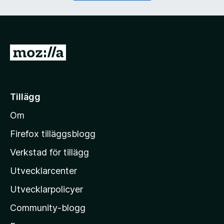
)
G
å
t
i
Tillägg
l
Om
l
M
Firefox tilläggsblogg
o
Verkstad för tillägg
z
Utvecklarcenter
i
l
Utvecklarpolicyer
l
Community-blogg
a