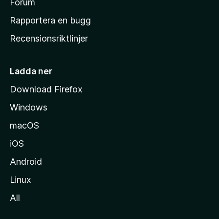
s
Forum
h
Rapportera en bugg
e
Recensionsriktlinjer
m
s
i
Ladda ner
d
Download Firefox
a
Windows
macOS
iOS
Android
Linux
All