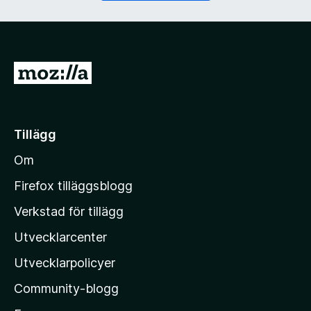
)
G
å
t
i
Tillägg
l
Om
l
M
Firefox tilläggsblogg
o
Verkstad för tillägg
z
Utvecklarcenter
i
l
Utvecklarpolicyer
l
Community-blogg
a