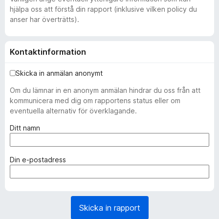
hjälpa oss att förstå din rapport (inklusive vilken policy du
anser har överträtts).
Kontaktinformation
Skicka in anmälan anonymt
Om du lämnar in en anonym anmälan hindrar du oss från att
kommunicera med dig om rapportens status eller om
eventuella alternativ för överklagande.
(
Ditt namn
k
r
ä
(
Din e-postadress
v
k
s
r
)
ä
v
Skicka in rapport
s