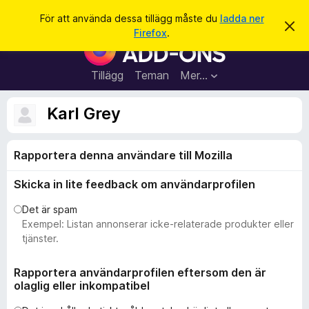
S
Logga in
För att använda dessa tillägg måste du
ladda ner
A
ö
Firefox
.
v
W
k
v
e
i
s
b
Tillägg
Teman
Mer…
a
b
d
e
l
Karl Grey
t
ä
t
a
s
m
Rapportera denna användare till Mozilla
a
e
d
r
d
Skicka in lite feedback om användarprofilen
t
e
l
i
Det är spam
a
l
Exempel: Listan annonserar icke-relaterade produkter eller
n
d
l
tjänster.
e
ä
g
Rapportera användarprofilen eftersom den är
olaglig eller inkompatibel
g
f