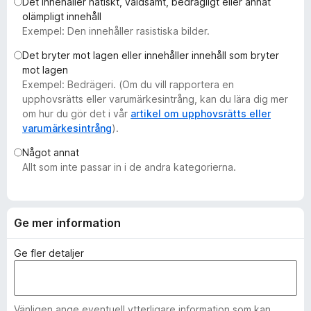
Det innehåller hatiskt, våldsamt, bedrägligt eller annat
ö
olämpligt innehåll
r
Exempel: Den innehåller rasistiska bilder.
F
Det bryter mot lagen eller innehåller innehåll som bryter
i
mot lagen
r
Exempel: Bedrägeri. (Om du vill rapportera en
e
upphovsrätts eller varumärkesintrång, kan du lära dig mer
f
om hur du gör det i vår
artikel om upphovsrätts eller
varumärkesintrång
).
o
x
Något annat
Allt som inte passar in i de andra kategorierna.
Ge mer information
Ge fler detaljer
Vänligen ange eventuell ytterligare information som kan