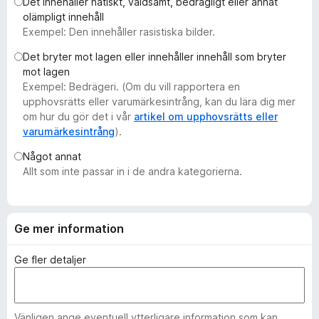
Det innehåller hatiskt, våldsamt, bedrägligt eller annat
ö
olämpligt innehåll
r
Exempel: Den innehåller rasistiska bilder.
F
Det bryter mot lagen eller innehåller innehåll som bryter
i
mot lagen
r
Exempel: Bedrägeri. (Om du vill rapportera en
e
upphovsrätts eller varumärkesintrång, kan du lära dig mer
f
om hur du gör det i vår
artikel om upphovsrätts eller
varumärkesintrång
).
o
x
Något annat
Allt som inte passar in i de andra kategorierna.
Ge mer information
Ge fler detaljer
Vänligen ange eventuell ytterligare information som kan