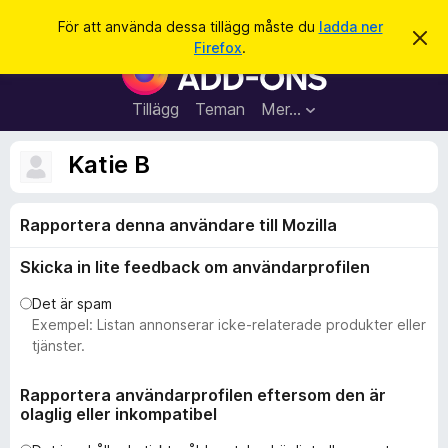
S
Logga in
För att använda dessa tillägg måste du
ladda ner
A
ö
Firefox
.
v
W
k
v
e
i
s
b
Tillägg
Teman
Mer…
a
b
d
e
l
Katie B
t
ä
t
a
s
m
Rapportera denna användare till Mozilla
a
e
d
r
d
Skicka in lite feedback om användarprofilen
t
e
l
i
Det är spam
a
l
Exempel: Listan annonserar icke-relaterade produkter eller
n
d
l
tjänster.
e
ä
g
Rapportera användarprofilen eftersom den är
olaglig eller inkompatibel
g
f