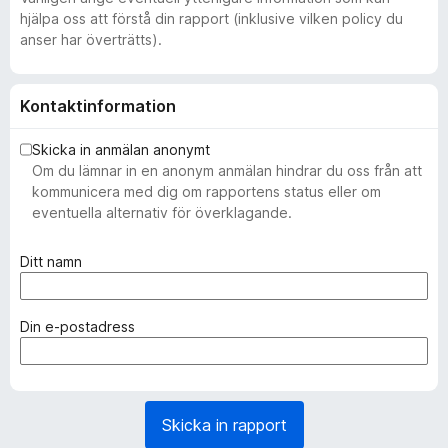
hjälpa oss att förstå din rapport (inklusive vilken policy du
anser har överträtts).
Kontaktinformation
Skicka in anmälan anonymt
Om du lämnar in en anonym anmälan hindrar du oss från att
kommunicera med dig om rapportens status eller om
eventuella alternativ för överklagande.
(
Ditt namn
k
r
ä
(
Din e-postadress
v
k
s
r
)
ä
v
Skicka in rapport
s