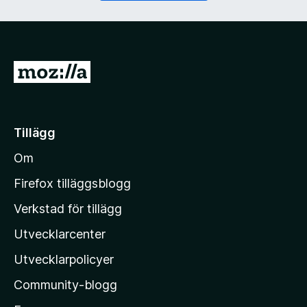
)
G
å
t
i
Tillägg
l
Om
l
M
Firefox tilläggsblogg
o
Verkstad för tillägg
z
Utvecklarcenter
i
l
Utvecklarpolicyer
l
Community-blogg
a