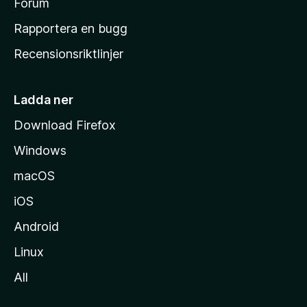
s
Forum
h
Rapportera en bugg
e
Recensionsriktlinjer
m
s
i
Ladda ner
d
Download Firefox
a
Windows
macOS
iOS
Android
Linux
All